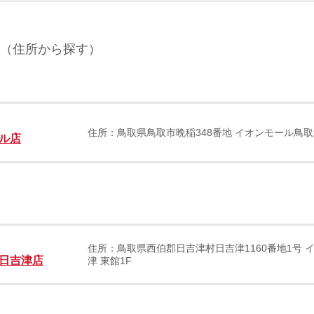
（住所から探す）
住所：鳥取県鳥取市晩稲348番地 イオンモール鳥取
ル店
住所：鳥取県西伯郡日吉津村日吉津1160番地1号 
日吉津店
津 東館1F