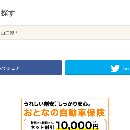
ら探す
/
山口県
/
okでシェア
Twi