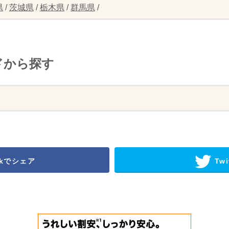
県
/
茨城県
/
栃木県
/
群馬県
/
ドから探す
okでシェア
Twi