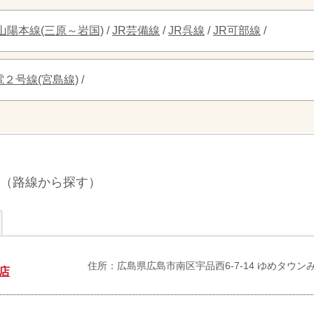
R山陽本線(三原～岩国)
/
JR芸備線
/
JR呉線
/
JR可部線
/
電２号線(宮島線)
/
（路線から探す）
住所：広島県広島市南区宇品西6-7-14 ゆめタウン
店