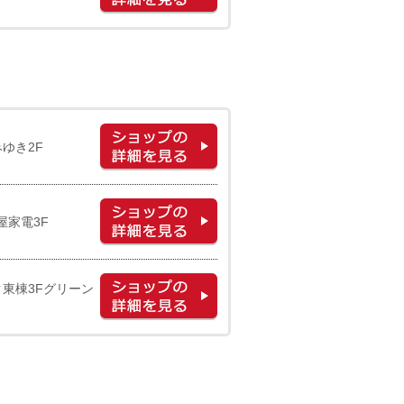
みゆき2F
屋家電3F
ク東棟3Fグリーン