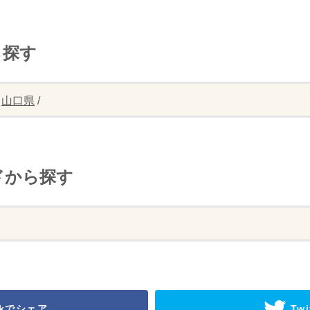
ら探す
/
山口県
/
ドから探す
okでシェア
Twi