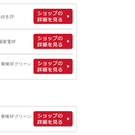
みゆき2F
屋家電3F
ク東棟3Fグリーン
ク東棟3Fグリーン