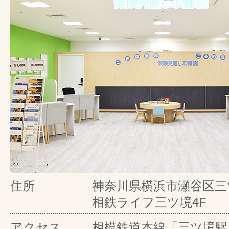
住所
神奈川県横浜市瀬谷区三ツ
相鉄ライフ三ツ境4F
アクセス
相模鉄道本線「三ツ境駅