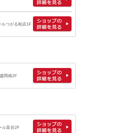
ールつがる柏店1F
盛岡南2F
ール富谷2F