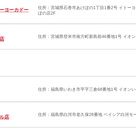
住所：宮城県石巻市あけぼの1丁目1番2号 イトー
ーヨーカドー
ぼの店2F
住所：宮城県登米市南方町新島前46番地1号 イオン
店
住所：福島県いわき市平字三倉68番地1号 イオンい
住所：福島県白河市老久保28番地 ベイシア白河モー
ル店