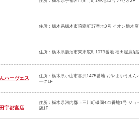
住所：栃木県宇都宮市川向町1番地23号 パセオ2F
住所：栃木県栃木市箱森町37番地9号 イオン栃木店
住所：栃木県鹿沼市東末広町1073番地 福田屋鹿沼店
住所：栃木県小山市喜沢1475番地 おやまゆうえ
んハーヴェス
ーク1F
住所：栃木県河内郡上三川町磯岡421番地1号 ジ
田宇都宮店
店1F