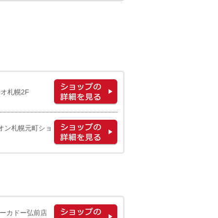
オ札幌2F
イオン札幌元町ショ
ヨーカドー弘前店