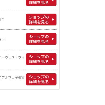
1F
3F
んハーヴェストウォ
ョイフル本田宇都宮