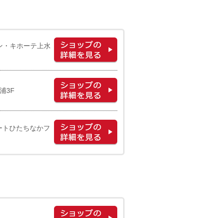
ドン・キホーテ上水
浦3F
ートひたちなかフ