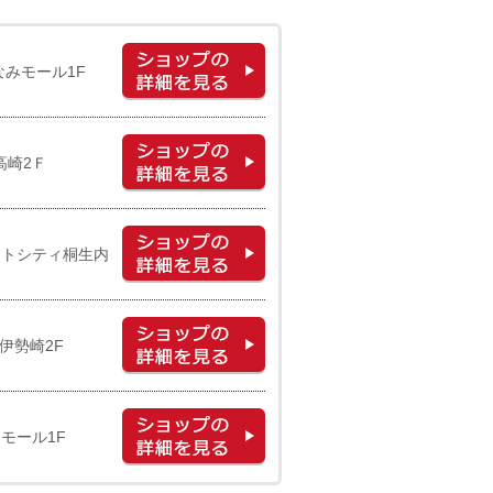
なみモール1F
高崎2Ｆ
ットシティ桐生内
伊勢崎2F
モール1F