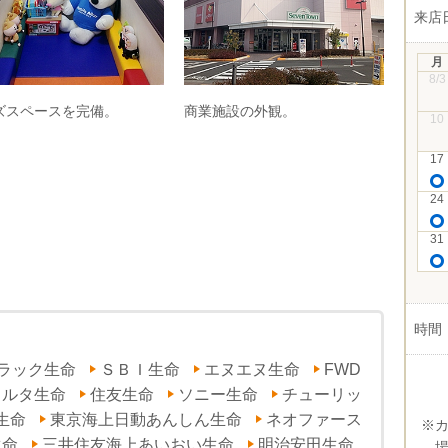
来店
月
8/3
ズスペースを完備。
商業施設の外観。
10
17
24
31
時間
ラック生命
ＳＢＩ生命
エヌエヌ生命
FWD
ラルタ生命
住友生命
ソニー生命
チューリッ
生命
東京海上日動あんしん生命
ネオファース
※
生命
三井住友海上あいおい生命
明治安田生命