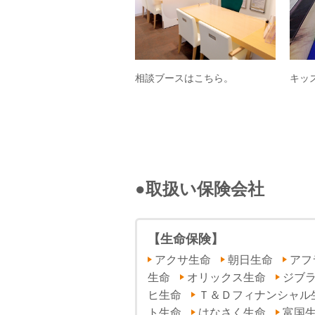
相談ブースはこちら。
キッ
●取扱い保険会社
【生命保険】
アクサ生命
朝日生命
アフ
生命
オリックス生命
ジブ
ヒ生命
Ｔ＆Ｄフィナンシャル
ト生命
はなさく生命
富国